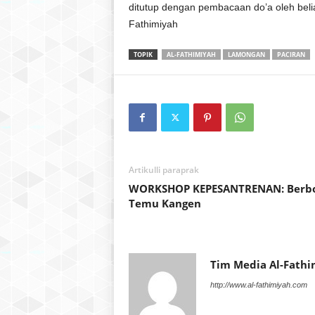
ditutup dengan pembacaan do’a oleh belia
Fathimiyah
TOPIK
AL-FATHIMIYAH
LAMONGAN
PACIRAN
Artikulli paraprak
WORKSHOP KEPESANTRENAN: Berb
Temu Kangen
Tim Media Al-Fathi
http://www.al-fathimiyah.com