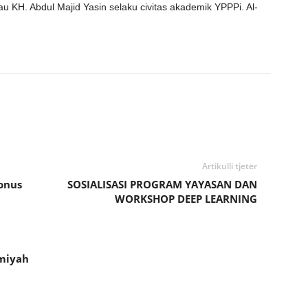
u KH. Abdul Majid Yasin selaku civitas akademik YPPPi. Al-
Artikulli tjetër
onus
SOSIALISASI PROGRAM YAYASAN DAN
WORKSHOP DEEP LEARNING
miyah