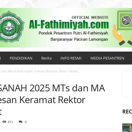
N
PENDIDIKAN
Berita
INFO RESMI
MEDIA PESANTREN
an MA Al-Fathimiyah; 3 Pesan Keramat Rektor Hebat...
SANAH 2025 MTs dan MA
Pesan Keramat Rektor
t
REC
411
0