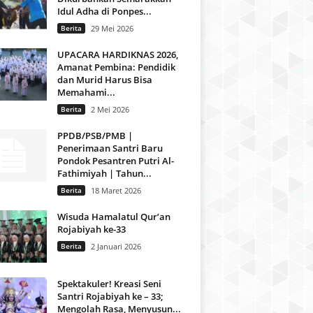
Idul Adha di Ponpes...
Berita
29 Mei 2026
UPACARA HARDIKNAS 2026,
Amanat Pembina: Pendidik
dan Murid Harus Bisa
Memahami...
Berita
2 Mei 2026
PPDB/PSB/PMB |
Penerimaan Santri Baru
Pondok Pesantren Putri Al-
Fathimiyah | Tahun...
Berita
18 Maret 2026
Wisuda Hamalatul Qur’an
Rojabiyah ke-33
Berita
2 Januari 2026
Spektakuler! Kreasi Seni
Santri Rojabiyah ke – 33;
Mengolah Rasa, Menyusun...