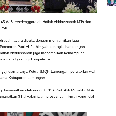
7.45 WIB terselenggaralah Haflah Akhirussanah MTs dan
usyu’.
adrasah, acara dibuka dengan menyanyikan lagu
esantren Putri Al-Fathimiyah, dirangkaikan dengan
Haflah Akhirussanah juga menampilkan kemampuan
istirahat yakni uji kompetensi.
nguji diantaranya Ketua JMQH Lamongan, perwakilan wali
 Agama Kabupaten Lamongan.
g diamanatkan oleh rektor UINSA Prof. Akh Muzakki, M.Ag,
manatkan 3 hal yakni jalani prosesnya, nikmati yang telah