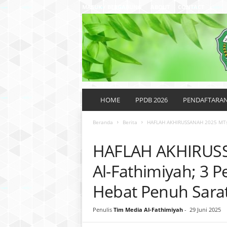
MASUK / BERGABUNG
ABOUT
CONTACT
P
o
HOME
PPDB 2026
PENDAFTARA
n
d
Beranda
Berita
HAFLAH AKHIRUSSANAH 2025 MTs d
o
BERITA
k
HAFLAH AKHIRUS
P
e
Al-Fathimiyah; 3 
s
a
Hebat Penuh Sara
n
t
Penulis
Tim Media Al-Fathimiyah
-
29 Juni 2025
r
e