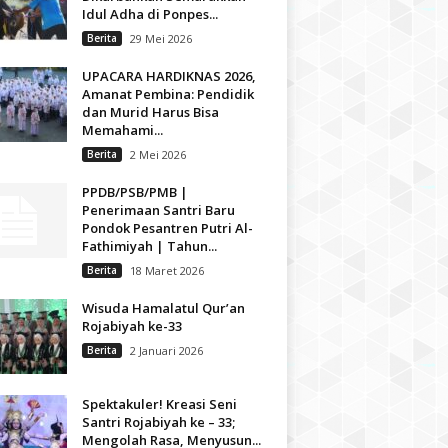
Idul Adha di Ponpes...
Berita
29 Mei 2026
UPACARA HARDIKNAS 2026,
Amanat Pembina: Pendidik
dan Murid Harus Bisa
Memahami...
Berita
2 Mei 2026
PPDB/PSB/PMB |
Penerimaan Santri Baru
Pondok Pesantren Putri Al-
Fathimiyah | Tahun...
Berita
18 Maret 2026
Wisuda Hamalatul Qur’an
Rojabiyah ke-33
Berita
2 Januari 2026
Spektakuler! Kreasi Seni
Santri Rojabiyah ke – 33;
Mengolah Rasa, Menyusun...