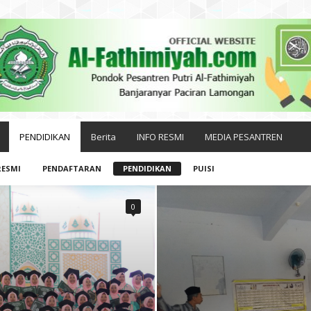
PENDIDIKAN
Berita
INFO RESMI
MEDIA PESANTREN
RESMI
PENDAFTARAN
PENDIDIKAN
PUISI
0