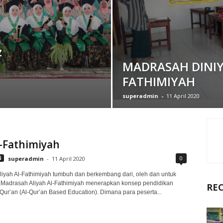
z
MADRASAH DINIY
FATHIMIYAH
superadmin
-
11 April 2020
-Fathimiyah
0
N
superadmin
-
11 April 2020
iyah Al-Fathimiyah tumbuh dan berkembang dari, oleh dan untuk
,Madrasah Aliyah Al-Fathimiyah menerapkan konsep pendidikan
RE
-Qur’an (Al-Qur’an Based Education). Dimana para peserta...