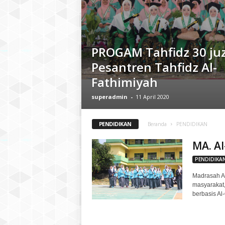
n
P
u
t
PROGAM Tahfidz 30 ju
r
i
Pesantren Tahfidz Al-
A
Fathimiyah
l
-
superadmin
-
11 April 2020
F
a
PENDIDIKAN
t
Beranda
PENDIDIKAN
h
MA. Al
i
m
PENDIDIKA
i
Madrasah Al
y
masyarakat
a
berbasis Al
h