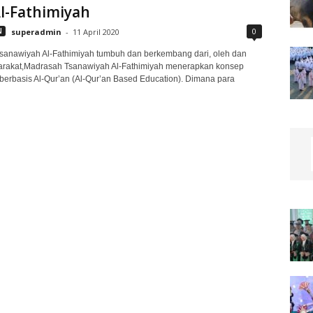
l-Fathimiyah
0
N
superadmin
-
11 April 2020
sanawiyah Al-Fathimiyah tumbuh dan berkembang dari, oleh dan
arakat,Madrasah Tsanawiyah Al-Fathimiyah menerapkan konsep
berbasis Al-Qur’an (Al-Qur’an Based Education). Dimana para