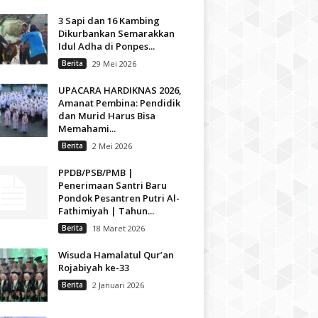
3 Sapi dan 16 Kambing
Dikurbankan Semarakkan
Idul Adha di Ponpes...
Berita
29 Mei 2026
UPACARA HARDIKNAS 2026,
Amanat Pembina: Pendidik
dan Murid Harus Bisa
Memahami...
Berita
2 Mei 2026
PPDB/PSB/PMB |
Penerimaan Santri Baru
Pondok Pesantren Putri Al-
Fathimiyah | Tahun...
Berita
18 Maret 2026
Wisuda Hamalatul Qur’an
Rojabiyah ke-33
Berita
2 Januari 2026