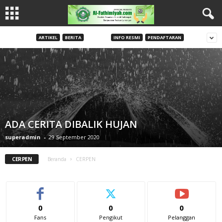
ARTIKEL
BERITA
CERPEN
INFO RESMI
PENDAFTARAN
ADA CERITA DIBALIK HUJAN
superadmin
-
29 September 2020
CERPEN
Beranda
CERPEN
0
0
0
Fans
Pengikut
Pelanggan